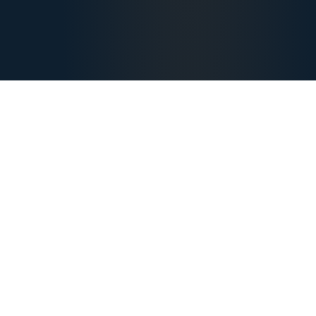
Dlaczego
nasze szkolenia?
Szyte na miarę